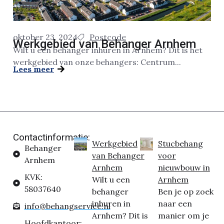
oktober 23, 2024
Postcode
Werkgebied van Behanger Arnhem
Wilt u een behanger inhuren in Arnhem? Dit is het
werkgebied van onze behangers: Centrum...
Lees meer
Contactinformatie:
Werkgebied
Stucbehang
Behanger
van Behanger
voor
Arnhem
Arnhem
nieuwbouw in
KVK:
Wilt u een
Arnhem
58037640
behanger
Ben je op zoek
inhuren in
naar een
info@behangservice.nl
Arnhem? Dit is
manier om je
Hoofdkantoor: