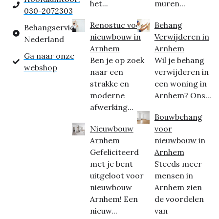
het...
muren...
030-2072303
Renostuc voor
Behang
Behangservice
nieuwbouw in
Verwijderen in
Nederland
Arnhem
Arnhem
Ga naar onze
Ben je op zoek
Wil je behang
webshop
naar een
verwijderen in
strakke en
een woning in
moderne
Arnhem? Ons...
afwerking...
Bouwbehang
Nieuwbouw
voor
Arnhem
nieuwbouw in
Gefeliciteerd
Arnhem
met je bent
Steeds meer
uitgeloot voor
mensen in
nieuwbouw
Arnhem zien
Arnhem! Een
de voordelen
nieuw...
van