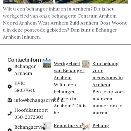
Wilt u een behanger inhuren in Arnhem? Dit is het
werkgebied van onze behangers: Centrum Arnhem
Noord Arnhem West Arnhem Zuid Arnhem Oost Woont
u in deze postcode gebieden? Dan kunt u Behanger
Arnhem Inhuren.
Contactinformatie:
Werkgebied
Stucbehang
Behanger
van Behanger
voor
Arnhem
Arnhem
nieuwbouw in
KVK:
Wilt u een
Arnhem
58037640
behanger
Ben je op zoek
inhuren in
naar een
info@behangservice.nl
Arnhem? Dit is
manier om je
Hoofdkantoor:
het...
muren...
030-2072303
Renostuc voor
Behang
Behangservice