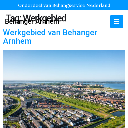
Onderdeel van Behangservice Nederland
Tag:
Werkgebied
Behanger Arnhem
Werkgebied van Behanger
Arnhem