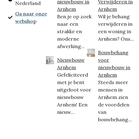
nieuwbouw in
Verwijderen in
Nederland
Arnhem
Arnhem
Ga naar onze
Ben je op zoek
Wil je behang
webshop
naar een
verwijderen in
strakke en
een woning in
moderne
Arnhem? Ons...
afwerking...
Bouwbehang
Nieuwbouw
voor
Arnhem
nieuwbouw in
Gefeliciteerd
Arnhem
met je bent
Steeds meer
uitgeloot voor
mensen in
nieuwbouw
Arnhem zien
Arnhem! Een
de voordelen
nieuw...
van
bouwbehang...