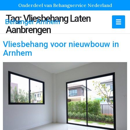
Onderdeel van Behangservice Nederland
Tag:
Vliesbehang Laten
Behanger Arnhem
Aanbrengen
Vliesbehang voor nieuwbouw in
Arnhem