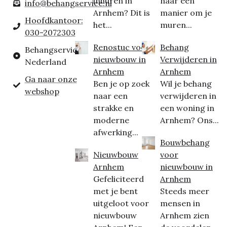
inhuren in
naar een
info@behangservice.nl
Arnhem? Dit is
manier om je
Hoofdkantoor:
het...
muren...
030-2072303
Renostuc voor
Behang
Behangservice
nieuwbouw in
Verwijderen in
Nederland
Arnhem
Arnhem
Ga naar onze
Ben je op zoek
Wil je behang
webshop
naar een
verwijderen in
strakke en
een woning in
moderne
Arnhem? Ons...
afwerking...
Bouwbehang
Nieuwbouw
voor
Arnhem
nieuwbouw in
Gefeliciteerd
Arnhem
met je bent
Steeds meer
uitgeloot voor
mensen in
nieuwbouw
Arnhem zien