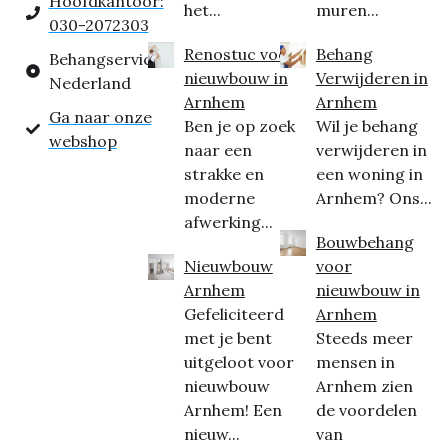
Hoofdkantoor:
het...
muren...
030-2072303
Renostuc voor
Behang
Behangservice
nieuwbouw in
Verwijderen in
Nederland
Arnhem
Arnhem
Ga naar onze
Ben je op zoek
Wil je behang
webshop
naar een
verwijderen in
strakke en
een woning in
moderne
Arnhem? Ons...
afwerking...
Bouwbehang
Nieuwbouw
voor
Arnhem
nieuwbouw in
Gefeliciteerd
Arnhem
met je bent
Steeds meer
uitgeloot voor
mensen in
nieuwbouw
Arnhem zien
Arnhem! Een
de voordelen
nieuw...
van