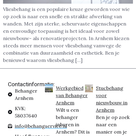
Vliesbehang is een populaire keuze geworden voor wie
op zoek is naar een snelle en strakke afwerking van
wanden. Met zijn sterke, scheurvaste eigenschappen
en eenvoudige toepassing is het ideaal voor zowel
nieuwbouw- als renovatieprojecten. In Arnhem kiezen
steeds meer mensen voor vliesbehang vanwege de
combinatie van duurzaamheid en esthetiek. Ben je
benieuwd waarom vliesbehang […]
Contactinformatie:
Werkgebied
Stucbehang
Behanger
van Behanger
voor
Arnhem
Arnhem
nieuwbouw in
KVK:
Wilt u een
Arnhem
58037640
behanger
Ben je op zoek
inhuren in
naar een
info@behangservice.nl
Arnhem? Dit is
manier om je