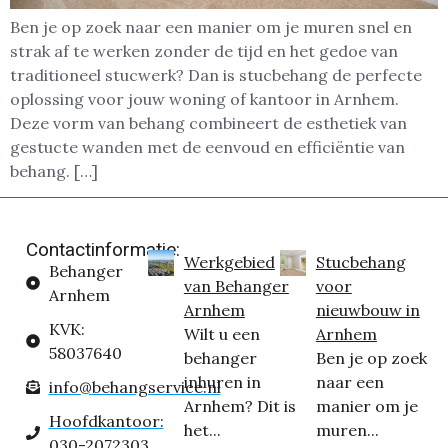
Ben je op zoek naar een manier om je muren snel en
strak af te werken zonder de tijd en het gedoe van
traditioneel stucwerk? Dan is stucbehang de perfecte
oplossing voor jouw woning of kantoor in Arnhem.
Deze vorm van behang combineert de esthetiek van
gestucte wanden met de eenvoud en efficiëntie van
behang. […]
Contactinformatie:
Werkgebied
Stucbehang
Behanger
van Behanger
voor
Arnhem
Arnhem
nieuwbouw in
KVK:
Wilt u een
Arnhem
58037640
behanger
Ben je op zoek
inhuren in
naar een
info@behangservice.nl
Arnhem? Dit is
manier om je
Hoofdkantoor:
het...
muren...
030-2072303