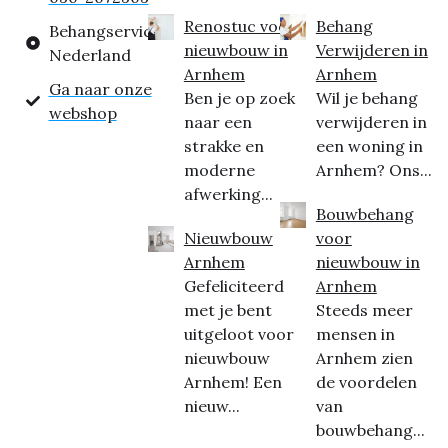
Renostuc voor
Behang
Behangservice
nieuwbouw in
Verwijderen in
Nederland
Arnhem
Arnhem
Ga naar onze
Ben je op zoek
Wil je behang
webshop
naar een
verwijderen in
strakke en
een woning in
moderne
Arnhem? Ons...
afwerking...
Bouwbehang
Nieuwbouw
voor
Arnhem
nieuwbouw in
Gefeliciteerd
Arnhem
met je bent
Steeds meer
uitgeloot voor
mensen in
nieuwbouw
Arnhem zien
Arnhem! Een
de voordelen
nieuw...
van
bouwbehang...