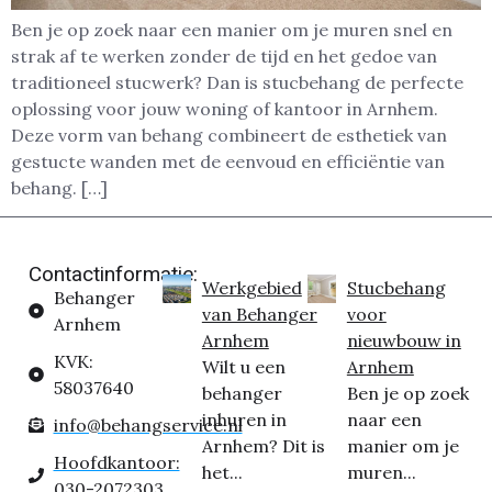
Ben je op zoek naar een manier om je muren snel en
strak af te werken zonder de tijd en het gedoe van
traditioneel stucwerk? Dan is stucbehang de perfecte
oplossing voor jouw woning of kantoor in Arnhem.
Deze vorm van behang combineert de esthetiek van
gestucte wanden met de eenvoud en efficiëntie van
behang. […]
Contactinformatie:
Werkgebied
Stucbehang
Behanger
van Behanger
voor
Arnhem
Arnhem
nieuwbouw in
KVK:
Wilt u een
Arnhem
58037640
behanger
Ben je op zoek
inhuren in
naar een
info@behangservice.nl
Arnhem? Dit is
manier om je
Hoofdkantoor:
het...
muren...
030-2072303