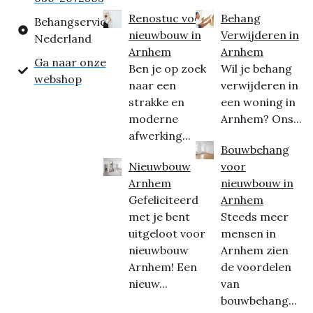
Renostuc voor
Behang
Behangservice
nieuwbouw in
Verwijderen in
Nederland
Arnhem
Arnhem
Ga naar onze
Ben je op zoek
Wil je behang
webshop
naar een
verwijderen in
strakke en
een woning in
moderne
Arnhem? Ons...
afwerking...
Bouwbehang
Nieuwbouw
voor
Arnhem
nieuwbouw in
Gefeliciteerd
Arnhem
met je bent
Steeds meer
uitgeloot voor
mensen in
nieuwbouw
Arnhem zien
Arnhem! Een
de voordelen
nieuw...
van
bouwbehang...