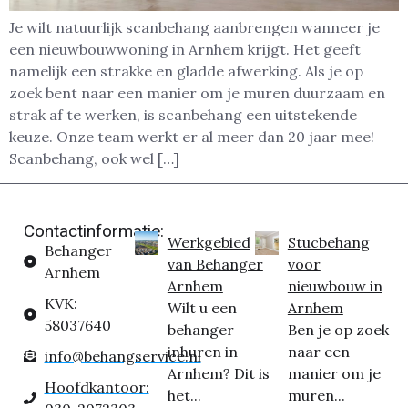
Je wilt natuurlijk scanbehang aanbrengen wanneer je
een nieuwbouwwoning in Arnhem krijgt. Het geeft
namelijk een strakke en gladde afwerking. Als je op
zoek bent naar een manier om je muren duurzaam en
strak af te werken, is scanbehang een uitstekende
keuze. Onze team werkt er al meer dan 20 jaar mee!
Scanbehang, ook wel […]
Contactinformatie:
Werkgebied
Stucbehang
Behanger
van Behanger
voor
Arnhem
Arnhem
nieuwbouw in
KVK:
Wilt u een
Arnhem
58037640
behanger
Ben je op zoek
inhuren in
naar een
info@behangservice.nl
Arnhem? Dit is
manier om je
Hoofdkantoor:
het...
muren...