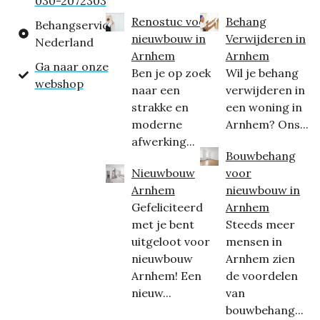
030-2072303
Renostuc voor
Behang
Behangservice
nieuwbouw in
Verwijderen in
Nederland
Arnhem
Arnhem
Ga naar onze
Ben je op zoek
Wil je behang
webshop
naar een
verwijderen in
strakke en
een woning in
moderne
Arnhem? Ons...
afwerking...
Bouwbehang
Nieuwbouw
voor
Arnhem
nieuwbouw in
Gefeliciteerd
Arnhem
met je bent
Steeds meer
uitgeloot voor
mensen in
nieuwbouw
Arnhem zien
Arnhem! Een
de voordelen
nieuw...
van
bouwbehang...