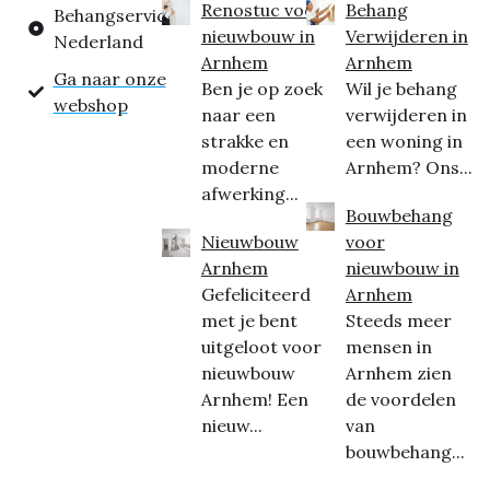
Renostuc voor
Behang
Behangservice
nieuwbouw in
Verwijderen in
Nederland
Arnhem
Arnhem
Ga naar onze
Ben je op zoek
Wil je behang
webshop
naar een
verwijderen in
strakke en
een woning in
moderne
Arnhem? Ons...
afwerking...
Bouwbehang
Nieuwbouw
voor
Arnhem
nieuwbouw in
Gefeliciteerd
Arnhem
met je bent
Steeds meer
uitgeloot voor
mensen in
nieuwbouw
Arnhem zien
Arnhem! Een
de voordelen
nieuw...
van
bouwbehang...