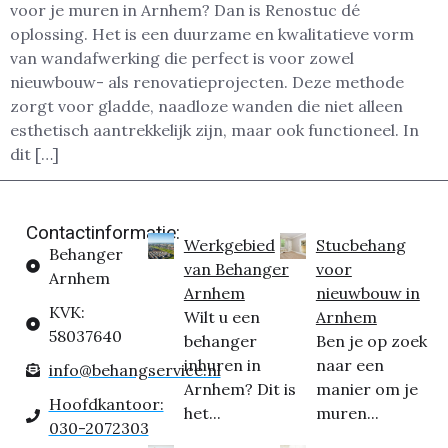
voor je muren in Arnhem? Dan is Renostuc dé
oplossing. Het is een duurzame en kwalitatieve vorm
van wandafwerking die perfect is voor zowel
nieuwbouw- als renovatieprojecten. Deze methode
zorgt voor gladde, naadloze wanden die niet alleen
esthetisch aantrekkelijk zijn, maar ook functioneel. In
dit […]
Contactinformatie:
Werkgebied
Stucbehang
Behanger
van Behanger
voor
Arnhem
Arnhem
nieuwbouw in
KVK:
Wilt u een
Arnhem
58037640
behanger
Ben je op zoek
inhuren in
naar een
info@behangservice.nl
Arnhem? Dit is
manier om je
Hoofdkantoor:
het...
muren...
030-2072303