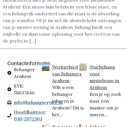
Gefeliciteerd met je bent uitgeloot voor nieuwbouw
Arnhem! Een nieuw huis betekent een frisse start, en
een belangrijk onderdeel van die start is de afwerking
van je wanden. Of je nu net de sleutels hebt ontvangen
van je nieuwe woning in Arnhem, behang biedt een
stijlvolle en duurzame oplossing voor het creëren van
de perfecte […]
Contactinformatie:
Werkgebied
Stucbehang
Behanger
van Behanger
voor
Arnhem
Arnhem
nieuwbouw in
KVK:
Wilt u een
Arnhem
58037640
behanger
Ben je op zoek
inhuren in
naar een
info@behangservice.nl
Arnhem? Dit is
manier om je
Hoofdkantoor:
het...
muren...
030-2072303
Renostuc voor
Behang