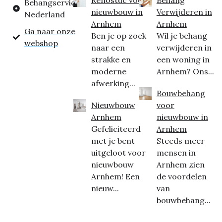
Behangservice
nieuwbouw in
Verwijderen in
Nederland
Arnhem
Arnhem
Ga naar onze
Ben je op zoek
Wil je behang
webshop
naar een
verwijderen in
strakke en
een woning in
moderne
Arnhem? Ons...
afwerking...
Bouwbehang
Nieuwbouw
voor
Arnhem
nieuwbouw in
Gefeliciteerd
Arnhem
met je bent
Steeds meer
uitgeloot voor
mensen in
nieuwbouw
Arnhem zien
Arnhem! Een
de voordelen
nieuw...
van
bouwbehang...