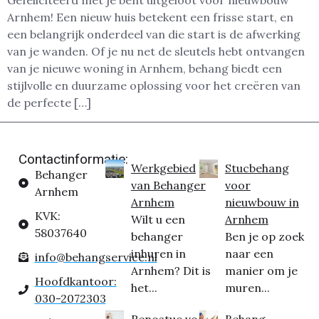
Gefeliciteerd met je bent uitgeloot voor nieuwbouw
Arnhem! Een nieuw huis betekent een frisse start, en
een belangrijk onderdeel van die start is de afwerking
van je wanden. Of je nu net de sleutels hebt ontvangen
van je nieuwe woning in Arnhem, behang biedt een
stijlvolle en duurzame oplossing voor het creëren van
de perfecte […]
Contactinformatie:
Werkgebied
Stucbehang
Behanger
van Behanger
voor
Arnhem
Arnhem
nieuwbouw in
KVK:
Wilt u een
Arnhem
58037640
behanger
Ben je op zoek
inhuren in
naar een
info@behangservice.nl
Arnhem? Dit is
manier om je
Hoofdkantoor:
het...
muren...
030-2072303
Renostuc voor
Behang