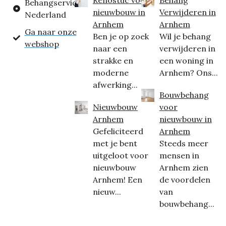
Behangservice
nieuwbouw in
Verwijderen in
Nederland
Arnhem
Arnhem
Ga naar onze
Ben je op zoek
Wil je behang
webshop
naar een
verwijderen in
strakke en
een woning in
moderne
Arnhem? Ons...
afwerking...
Bouwbehang
Nieuwbouw
voor
Arnhem
nieuwbouw in
Gefeliciteerd
Arnhem
met je bent
Steeds meer
uitgeloot voor
mensen in
nieuwbouw
Arnhem zien
Arnhem! Een
de voordelen
nieuw...
van
bouwbehang...