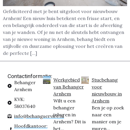
Gefeliciteerd met je bent uitgeloot voor nieuwbouw
Arnhem! Een nieuw huis betekent een frisse start, en
een belangrijk onderdeel van die start is de afwerking
van je wanden. Of je nu net de sleutels hebt ontvangen
van je nieuwe woning in Arnhem, behang biedt een
stijlvolle en duurzame oplossing voor het creëren van
de perfecte […]
Contactinformatie:
Werkgebied
Stucbehang
Behanger
van Behanger
voor
Arnhem
Arnhem
nieuwbouw in
KVK:
Wilt u een
Arnhem
58037640
behanger
Ben je op zoek
inhuren in
naar een
info@behangservice.nl
Arnhem? Dit is
manier om je
Hoofdkantoor:
het...
muren...