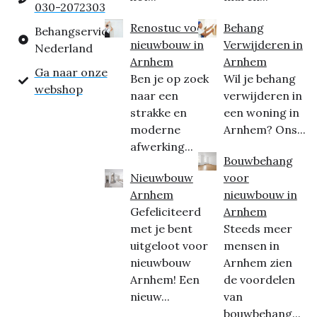
030-2072303
Renostuc voor
Behang
Behangservice
nieuwbouw in
Verwijderen in
Nederland
Arnhem
Arnhem
Ga naar onze
Ben je op zoek
Wil je behang
webshop
naar een
verwijderen in
strakke en
een woning in
moderne
Arnhem? Ons...
afwerking...
Bouwbehang
Nieuwbouw
voor
Arnhem
nieuwbouw in
Gefeliciteerd
Arnhem
met je bent
Steeds meer
uitgeloot voor
mensen in
nieuwbouw
Arnhem zien
Arnhem! Een
de voordelen
nieuw...
van
bouwbehang...