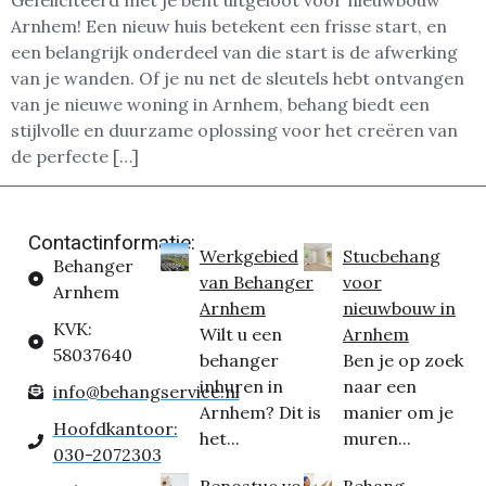
Gefeliciteerd met je bent uitgeloot voor nieuwbouw
Arnhem! Een nieuw huis betekent een frisse start, en
een belangrijk onderdeel van die start is de afwerking
van je wanden. Of je nu net de sleutels hebt ontvangen
van je nieuwe woning in Arnhem, behang biedt een
stijlvolle en duurzame oplossing voor het creëren van
de perfecte […]
Contactinformatie:
Werkgebied
Stucbehang
Behanger
van Behanger
voor
Arnhem
Arnhem
nieuwbouw in
KVK:
Wilt u een
Arnhem
58037640
behanger
Ben je op zoek
inhuren in
naar een
info@behangservice.nl
Arnhem? Dit is
manier om je
Hoofdkantoor:
het...
muren...
030-2072303
Renostuc voor
Behang