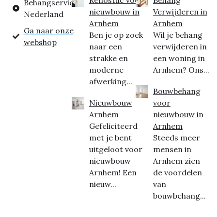
Behangservice
nieuwbouw in
Verwijderen in
Nederland
Arnhem
Arnhem
Ga naar onze
Ben je op zoek
Wil je behang
webshop
naar een
verwijderen in
strakke en
een woning in
moderne
Arnhem? Ons...
afwerking...
Bouwbehang
Nieuwbouw
voor
Arnhem
nieuwbouw in
Gefeliciteerd
Arnhem
met je bent
Steeds meer
uitgeloot voor
mensen in
nieuwbouw
Arnhem zien
Arnhem! Een
de voordelen
nieuw...
van
bouwbehang...