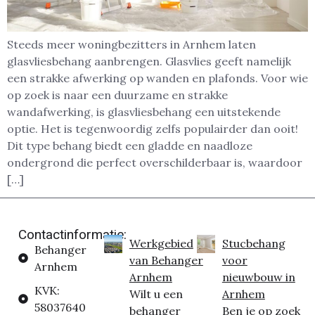
Steeds meer woningbezitters in Arnhem laten
glasvliesbehang aanbrengen. Glasvlies geeft namelijk
een strakke afwerking op wanden en plafonds. Voor wie
op zoek is naar een duurzame en strakke
wandafwerking, is glasvliesbehang een uitstekende
optie. Het is tegenwoordig zelfs populairder dan ooit!
Dit type behang biedt een gladde en naadloze
ondergrond die perfect overschilderbaar is, waardoor
[…]
Contactinformatie:
Werkgebied
Stucbehang
Behanger
van Behanger
voor
Arnhem
Arnhem
nieuwbouw in
KVK:
Wilt u een
Arnhem
58037640
behanger
Ben je op zoek