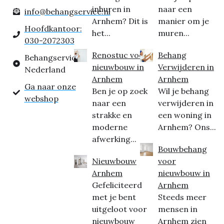
inhuren in
naar een
info@behangservice.nl
Arnhem? Dit is
manier om je
Hoofdkantoor:
het...
muren...
030-2072303
Renostuc voor
Behang
Behangservice
nieuwbouw in
Verwijderen in
Nederland
Arnhem
Arnhem
Ga naar onze
Ben je op zoek
Wil je behang
webshop
naar een
verwijderen in
strakke en
een woning in
moderne
Arnhem? Ons...
afwerking...
Bouwbehang
Nieuwbouw
voor
Arnhem
nieuwbouw in
Gefeliciteerd
Arnhem
met je bent
Steeds meer
uitgeloot voor
mensen in
nieuwbouw
Arnhem zien