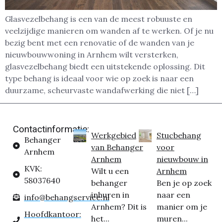
Glasvezelbehang is een van de meest robuuste en
veelzijdige manieren om wanden af te werken. Of je nu
bezig bent met een renovatie of de wanden van je
nieuwbouwwoning in Arnhem wilt versterken,
glasvezelbehang biedt een uitstekende oplossing. Dit
type behang is ideaal voor wie op zoek is naar een
duurzame, scheurvaste wandafwerking die niet […]
Contactinformatie:
Werkgebied
Stucbehang
Behanger
van Behanger
voor
Arnhem
Arnhem
nieuwbouw in
KVK:
Wilt u een
Arnhem
58037640
behanger
Ben je op zoek
inhuren in
naar een
info@behangservice.nl
Arnhem? Dit is
manier om je
Hoofdkantoor:
het...
muren...