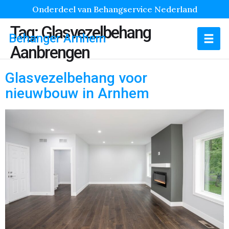
Onderdeel van Behangservice Nederland
Tag:
Glasvezelbehang
Behanger Arnhem
Aanbrengen
Glasvezelbehang voor
nieuwbouw in Arnhem