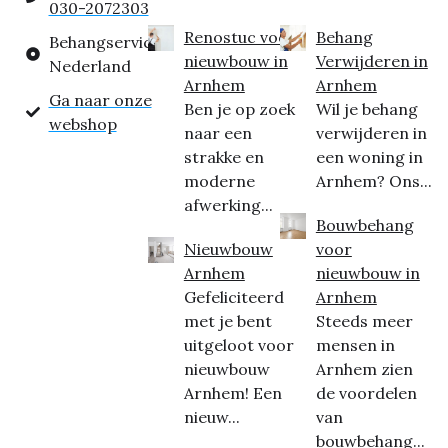
030-2072303
Renostuc voor
Behang
Behangservice
nieuwbouw in
Verwijderen in
Nederland
Arnhem
Arnhem
Ga naar onze
Ben je op zoek
Wil je behang
webshop
naar een
verwijderen in
strakke en
een woning in
moderne
Arnhem? Ons...
afwerking...
Bouwbehang
Nieuwbouw
voor
Arnhem
nieuwbouw in
Gefeliciteerd
Arnhem
met je bent
Steeds meer
uitgeloot voor
mensen in
nieuwbouw
Arnhem zien
Arnhem! Een
de voordelen
nieuw...
van
bouwbehang...