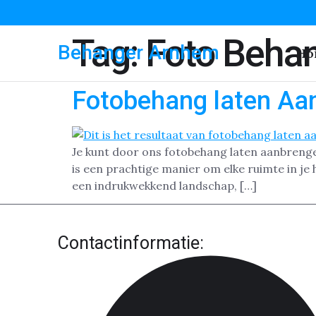
Tag:
Foto Beha
Behanger Arnhem
Ho
Fotobehang laten Aa
Je kunt door ons fotobehang laten aanbreng
is een prachtige manier om elke ruimte in je 
een indrukwekkend landschap, […]
Contactinformatie: