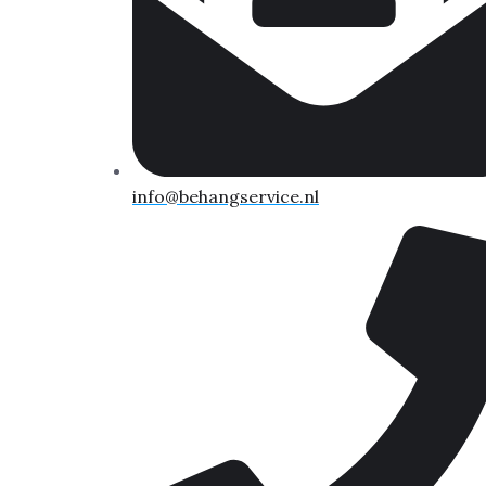
info@behangservice.nl