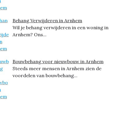
Behang Verwijderen in Arnhem
Wil je behang verwijderen in een woning in
Arnhem? Ons...
Bouwbehang voor nieuwbouw in Arnhem
Steeds meer mensen in Arnhem zien de
voordelen van bouwbehang...