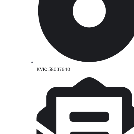
KVK: 58037640