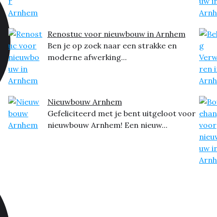
Renostuc voor nieuwbouw in Arnhem
Ben je op zoek naar een strakke en
moderne afwerking...
Nieuwbouw Arnhem
Gefeliciteerd met je bent uitgeloot voor
nieuwbouw Arnhem! Een nieuw...