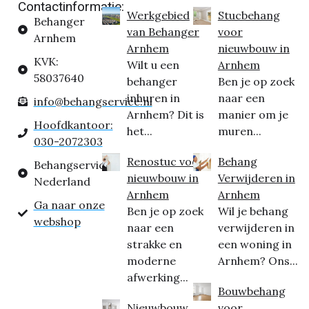
Contactinformatie:
Werkgebied
Stucbehang
Behanger
van Behanger
voor
Arnhem
Arnhem
nieuwbouw in
KVK:
Wilt u een
Arnhem
58037640
behanger
Ben je op zoek
inhuren in
naar een
info@behangservice.nl
Arnhem? Dit is
manier om je
Hoofdkantoor:
het...
muren...
030-2072303
Renostuc voor
Behang
Behangservice
nieuwbouw in
Verwijderen in
Nederland
Arnhem
Arnhem
Ga naar onze
Ben je op zoek
Wil je behang
webshop
naar een
verwijderen in
strakke en
een woning in
moderne
Arnhem? Ons...
afwerking...
Bouwbehang
Nieuwbouw
voor