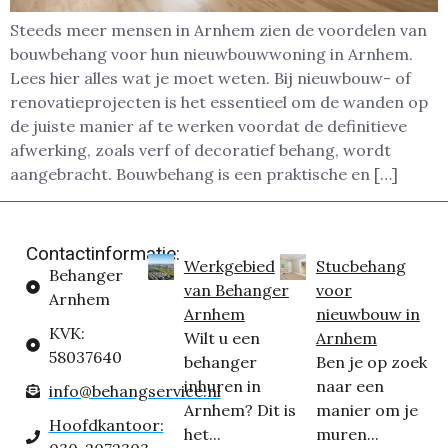
Steeds meer mensen in Arnhem zien de voordelen van
bouwbehang voor hun nieuwbouwwoning in Arnhem.
Lees hier alles wat je moet weten. Bij nieuwbouw- of
renovatieprojecten is het essentieel om de wanden op
de juiste manier af te werken voordat de definitieve
afwerking, zoals verf of decoratief behang, wordt
aangebracht. Bouwbehang is een praktische en […]
Contactinformatie:
Werkgebied
Stucbehang
Behanger
van Behanger
voor
Arnhem
Arnhem
nieuwbouw in
KVK:
Wilt u een
Arnhem
58037640
behanger
Ben je op zoek
inhuren in
naar een
info@behangservice.nl
Arnhem? Dit is
manier om je
Hoofdkantoor:
het...
muren...