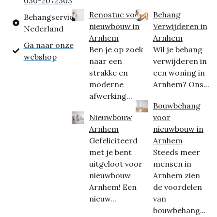
030-2072303
Renostuc voor
Behang
Behangservice
nieuwbouw in
Verwijderen in
Nederland
Arnhem
Arnhem
Ga naar onze
Ben je op zoek
Wil je behang
webshop
naar een
verwijderen in
strakke en
een woning in
moderne
Arnhem? Ons...
afwerking...
Bouwbehang
Nieuwbouw
voor
Arnhem
nieuwbouw in
Gefeliciteerd
Arnhem
met je bent
Steeds meer
uitgeloot voor
mensen in
nieuwbouw
Arnhem zien
Arnhem! Een
de voordelen
nieuw...
van
bouwbehang...