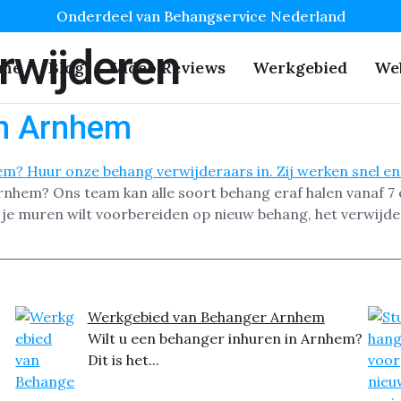
Onderdeel van Behangservice Nederland
rwijderen
me
Blog
Video Reviews
Werkgebied
We
in Arnhem
rnhem? Ons team kan alle soort behang eraf halen vanaf 7 e
of je muren wilt voorbereiden op nieuw behang, het verwij
Werkgebied van Behanger Arnhem
Wilt u een behanger inhuren in Arnhem?
Dit is het...