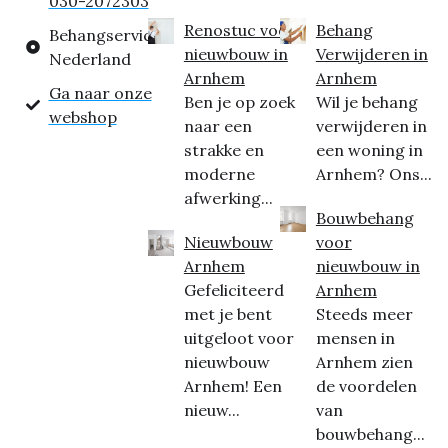
030-2072303
Renostuc voor
Behang
Behangservice
nieuwbouw in
Verwijderen in
Nederland
Arnhem
Arnhem
Ga naar onze
Ben je op zoek
Wil je behang
webshop
naar een
verwijderen in
strakke en
een woning in
moderne
Arnhem? Ons...
afwerking...
Bouwbehang
Nieuwbouw
voor
Arnhem
nieuwbouw in
Gefeliciteerd
Arnhem
met je bent
Steeds meer
uitgeloot voor
mensen in
nieuwbouw
Arnhem zien
Arnhem! Een
de voordelen
nieuw...
van
bouwbehang...